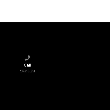
Call us at 5025138314
Call
5025138314