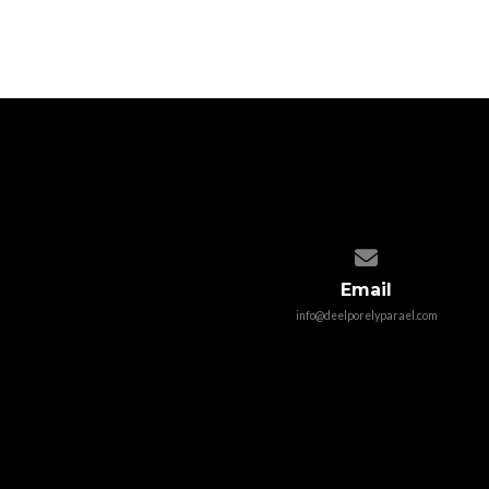
Contact us via email
Email
info@deelporelyparael.com