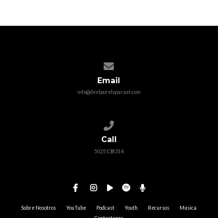
Contact us via email
Email
info@deelporelyparael.com
Call us at 5025138314
Call
5025138314
Sobre Nosotros
YouTube
Podcast
Youth
Recursos
Música
Contactanos